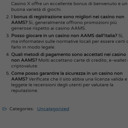
Casino X offre un eccellente bonus di benvenuto e un
buona varietà di giochi.
I bonus di registrazione sono migliori nei casino non
AAMS?
Sì, generalmente offrono promozioni più
generose rispetto ai casino AAMS.
Posso giocare in un casino non AAMS dall’Italia?
Sì,
ma informatevi sulle normative locali per essere certi 
farlo in modo legale.
Quali metodi di pagamento sono accettati nei casino
non AAMS?
Molti accettano carte di credito, e-wallet 
criptovalute.
Come posso garantire la sicurezza in un casino non
AAMS?
Verificate che il sito abbia una licenza valida e
leggete le recensioni degli utenti per valutare la
reputazione.
Categories:
Uncategorized