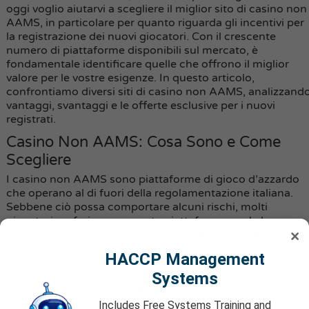
oggi voglio aiutarvi a scegliere il miglior sito di casino non
AAMS, in particolare per quanto riguarda gli incentivi per
la registrazione dei nuovi giocatori. Con il crescente
numero di piattaforme disponibili sul mercato, è
fondamentale identificare quelle che offrono il miglior
valore per le vostre esigenze. In questo articolo,
confrontiamo diversi siti di casino non AAMS, analizzand
vantaggi, svantaggi e le offerte esclusive per i nuovi
registrati.
Casino Non AAMS: Cosa Sono e Come
Scegliere
I casino non AAMS sono piattaforme di gioco d’azzardo
che operano al di fuori della regolamentazione italiana.
Sebbene ciò possa comportare alcuni rischi, molti
giocatori preferiscono queste piattaforme per le loro
×
offerte più generose. Quando si sceglie un sito di casino
non AAMS, è importante prendere in considerazione vari
HACCP Management
fattori come la sicurezza, la varietà di giochi, i metodi di
pagamento e le promozioni dedicate ai nuovi utenti. La
Systems
mia raccomandazione è di concentrarvi sui seguenti criter
Includes Free Systems Training and