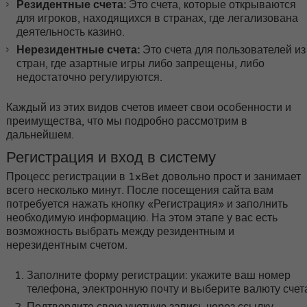
Other Services
HACCP Industry-Specific 
Резидентные счета:
Это счета, которые открываются
для игроков, находящихся в странах, где легализована
HACCP Industry-Specific 
SQF
деятельность казино.
Нерезидентные счета:
Это счета для пользователей из
HACCP Industry-Specific 
BRCGS
стран, где азартные игры либо запрещены, либо
недостаточно регулируются.
HACCP Industry-Specific 
Cybersecurity
Каждый из этих видов счетов имеет свои особенности и
HACCP Industry-Specific 
Dietary Supplement
преимущества, что мы подробно рассмотрим в
дальнейшем.
HACCP Industry-Specific 
FSSC 22000
Регистрация и вход в систему
HACCP Industry-Specific 
FSVP
Процесс регистрации в 1xBet довольно прост и занимает
всего несколько минут. После посещения сайта вам
HACCP Industry-Specific 
ISO 9001
потребуется нажать кнопку «Регистрация» и заполнить
необходимую информацию. На этом этапе у вас есть
HACCP Industry-Specific 
InterlinkIQ
возможность выбрать между резидентным и
нерезидентным счетом.
HACCP Industry-Specific 
IT Blaster
PCQI
Заполните форму регистрации: укажите ваш номер
телефона, электронную почту и выберите валюту счет
Training