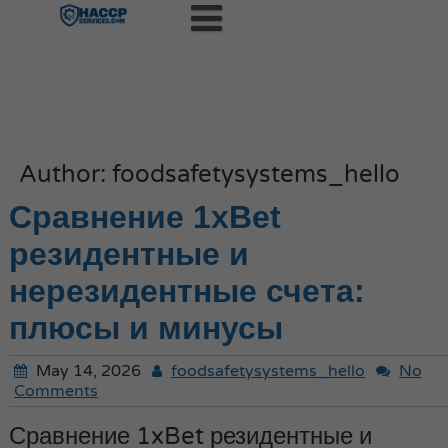
Skip
to
content
Home
Training
Compliance
HACCP Training Management 
Author:
foodsafetysystems_hello
Services
USDA-FSIS HACCP Process C
Сравнение 1xBet
Software
HACCP
Slaughter – HACCP Proces
резидентные и
Partner With Us
HACCP Plan Validation & Scient
Raw Product – Ground HA
нерезидентные счета:
Blogs
HACCP Plan Reassessment & 
Raw Product – Not Groun
плюсы и минусы
About
HACCP Corrective Action Ma
Thermally Processed – Com
May 14, 2026
foodsafetysystems_hello
No
Contact
HACCP CCP Monitoring Syste
Not Heat Treated – Shelf 
Comments
HACCP Recordkeeping & Digit
Heat Treated – Shelf Stab
CONSULTATION
Сравнение 1xBet резидентные и