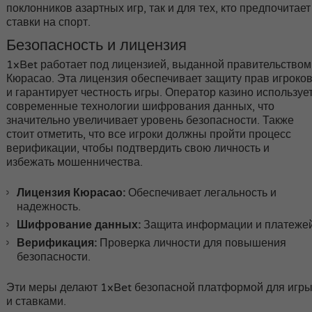
поклонников азартных игр, так и для тех, кто предпочитает
ставки на спорт.
Безопасность и лицензия
1xBet работает под лицензией, выданной правительством
Кюрасао. Эта лицензия обеспечивает защиту прав игроко
и гарантирует честность игры. Оператор казино используе
современные технологии шифрования данных, что
значительно увеличивает уровень безопасности. Также
стоит отметить, что все игроки должны пройти процесс
верификации, чтобы подтвердить свою личность и
избежать мошенничества.
Лицензия Кюрасао:
Обеспечивает легальность и
надежность.
Шифрование данных:
Защита информации и платежей
Верификация:
Проверка личности для повышения
безопасности.
Эти меры делают 1xBet безопасной платформой для игр
и ставками.