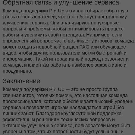
Обратная связь и улучшение сервиса
Команда поддержки Pin Up активно собирает обратную
связь от пользователей, что способствует постоянному
улучшению сервиса. Они анализируют популярные
вопросы и проблемы, чтобы оптимизировать процесс
работы и увеличить свой потенциал. Например, если
определенный вопрос часто возникает у игроков, команда
может создать подробный раздел FAQ или обучающее
видео, чтобы другие пользователи могли быстро найти
информацию. Такой интерактивный подход позволяет и
команде, и клиентам работать наиболее эффективно и
продуктивно.
Заключение
Команда поддержки Pin Up — это не просто группа
специалистов, готовых помочь, это настоящая команда
профессионалов, которая обеспечивает высокий уровень
сервиса и позволяет игрокам наслаждаться игрой без
лишних забот. Благодаря круглосуточной поддержке,
эффективным решениям технических вопросов и
активному улучшению сервиса, пользователи могут быть
уверены в том, что их потребности будут услышаны и