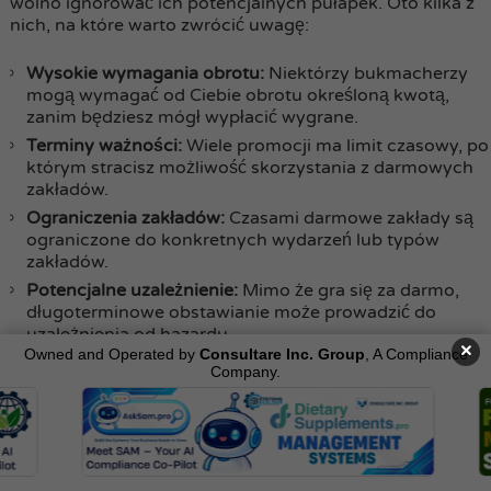
wolno ignorować ich potencjalnych pułapek. Oto kilka z
nich, na które warto zwrócić uwagę:
Wysokie wymagania obrotu:
Niektórzy bukmacherzy
mogą wymagać od Ciebie obrotu określoną kwotą,
zanim będziesz mógł wypłacić wygrane.
Terminy ważności:
Wiele promocji ma limit czasowy, po
którym stracisz możliwość skorzystania z darmowych
zakładów.
Ograniczenia zakładów:
Czasami darmowe zakłady są
ograniczone do konkretnych wydarzeń lub typów
zakładów.
Potencjalne uzależnienie:
Mimo że gra się za darmo,
długoterminowe obstawianie może prowadzić do
uzależnienia od hazardu.
×
Owned and Operated by
Consultare Inc. Group
, A Compliance
Company.
Podsumowanie
Zakłady sportowe za darmo to atrakcyjna opcja dla
wszystkich entuzjastów sportu. Oferują one możliwość
zabawy, nauki oraz potencjalnych wygranych bez ryzyka
finansowego. Jednakże ważne jest, aby podchodzić do