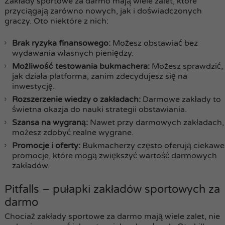
Zakłady sportowe za darmo mają wiele zalet, które
przyciągają zarówno nowych, jak i doświadczonych
graczy. Oto niektóre z nich:
Brak ryzyka finansowego:
Możesz obstawiać bez
wydawania własnych pieniędzy.
Możliwość testowania bukmachera:
Możesz sprawdzić,
jak działa platforma, zanim zdecydujesz się na
inwestycję.
Rozszerzenie wiedzy o zakładach:
Darmowe zakłady to
świetna okazja do nauki strategii obstawiania.
Szansa na wygraną:
Nawet przy darmowych zakładach,
możesz zdobyć realne wygrane.
Promocje i oferty:
Bukmacherzy często oferują ciekawe
promocje, które mogą zwiększyć wartość darmowych
zakładów.
Pitfalls – pułapki zakładów sportowych za
darmo
Chociaż zakłady sportowe za darmo mają wiele zalet, nie