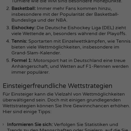
Turniere wie die WM sind besondere Höhepunkte.
Basketball:
Immer mehr Fans kommen hinzu,
insbesondere mit der Popularität der Basketball-
Bundesliga und der NBA.
Eishockey:
Die Deutsche Eishockey Liga (DEL) zieht
viele Wettende an, besonders während der Playoffs.
Tennis:
Sportarten mit Einzelwettkämpfen, wie Tennis
bieten viele Wettmöglichkeiten, insbesondere im
Grand-Slam-Kalender.
Formel 1:
Motorsport hat in Deutschland eine treue
Anhängerschaft, und Wetten auf F1-Rennen werden
immer populärer.
Einsteigerfreundliche Wettstrategien
Für Einsteiger kann die Vielzahl von Wettmöglichkeiten
überwältigend sein. Doch mit einigen grundlegenden
Wettstrategien können Sie Ihre Gewinnchancen erhöhen.
Hier sind einige Tipps:
Informieren Sie sich:
Verfolgen Sie Statistiken und
Trends zu den Mannschaften oder Spielern, auf die Sie