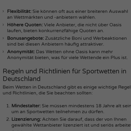
Flexibilität:
Sie können oft aus einer breiteren Auswahl
an Wettmärkten und -anbietern wählen.
Höhere Quoten:
Viele Anbieter, die nicht über Oasis
laufen, bieten konkurrenzfähige Quoten an.
Bonusangebote:
Zusätzliche Boni und Werbeaktionen
sind bei diesen Anbietern häufig attraktiver.
Anonymität:
Das Wetten ohne Oasis kann mehr
Anonymität bieten, was für viele Wettende ein Plus ist.
Regeln und Richtlinien für Sportwetten in
Deutschland
Beim Wetten in Deutschland gibt es einige wichtige Rege
und Richtlinien, die Sie beachten sollten:
Mindestalter:
Sie müssen mindestens 18 Jahre alt sein
um an Sportwetten teilnehmen zu dürfen.
Lizenzierung:
Achten Sie darauf, dass der von Ihnen
gewählte Wettanbieter lizenziert ist und seriös arbeite