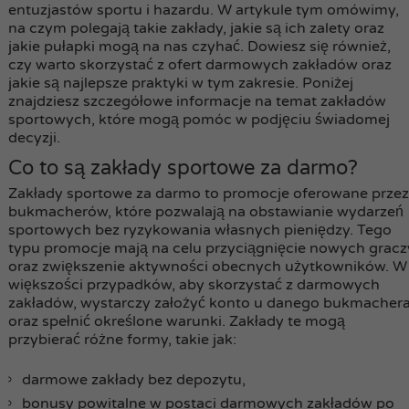
entuzjastów sportu i hazardu. W artykule tym omówimy,
na czym polegają takie zakłady, jakie są ich zalety oraz
jakie pułapki mogą na nas czyhać. Dowiesz się również,
czy warto skorzystać z ofert darmowych zakładów oraz
jakie są najlepsze praktyki w tym zakresie. Poniżej
znajdziesz szczegółowe informacje na temat zakładów
sportowych, które mogą pomóc w podjęciu świadomej
decyzji.
Co to są zakłady sportowe za darmo?
Zakłady sportowe za darmo to promocje oferowane przez
bukmacherów, które pozwalają na obstawianie wydarzeń
sportowych bez ryzykowania własnych pieniędzy. Tego
typu promocje mają na celu przyciągnięcie nowych gracz
oraz zwiększenie aktywności obecnych użytkowników. W
większości przypadków, aby skorzystać z darmowych
zakładów, wystarczy założyć konto u danego bukmacher
oraz spełnić określone warunki. Zakłady te mogą
przybierać różne formy, takie jak:
darmowe zakłady bez depozytu,
bonusy powitalne w postaci darmowych zakładów po