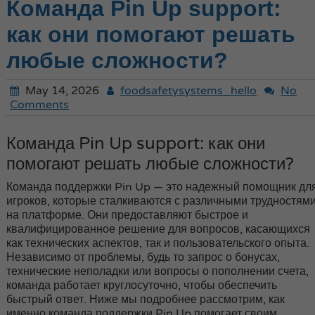
Команда Pin Up support:
как они помогают решать
любые сложности?
May 14, 2026
foodsafetysystems_hello
No
Comments
Команда Pin Up support: как они
помогают решать любые сложности?
Команда поддержки Pin Up — это надежный помощник дл
игроков, которые сталкиваются с различными трудностям
на платформе. Они предоставляют быстрое и
квалифицированное решение для вопросов, касающихся
как технических аспектов, так и пользовательского опыта.
Независимо от проблемы, будь то запрос о бонусах,
технические неполадки или вопросы о пополнении счета,
команда работает круглосуточно, чтобы обеспечить
быстрый ответ. Ниже мы подробнее рассмотрим, как
именно команда поддержки Pin Up помогает своим