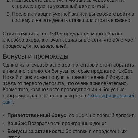
Подтвердите свою учетную запись через ссылку,
отправленную на указанный вами e-mail.
Vendor Match
После активации учетной записи вы сможете войти в
систему и начать делать ставки или играть в казино.
Стоит отметить, что 1xBet предлагает многообразие
способов входа, включая социальные сети, что облегчает
процесс для пользователей.
Бонусы и промокоды
Одним из ключевых аспектов, на который стоит обратить
внимание, являются бонусы, которые предлагает 1xBet.
Новый игрок может получить приветственный бонус до
100% от первого депозита, что очень привлекательно.
Кроме того, казино часто проводит акции и бонусные
программы для постоянных игроков
1хбет официальный
сайт
.
Приветственный бонус:
до 100% на первый депозит.
Кэшбэк:
Возврат части проигранных денег.
Бонусы за активность:
За ставки в определенных
играх.